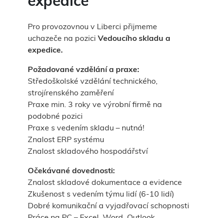
expedice
Pro provozovnou v Liberci přijmeme
uchazeče na pozici
Vedoucího skladu a
expedice.
Požadované vzdělání a praxe:
Středoškolské vzdělání technického,
strojírenského zaměření
Praxe min. 3 roky ve výrobní firmě na
podobné pozici
Praxe s vedením skladu – nutná!
Znalost ERP systému
Znalost skladového hospodářství
Očekávané dovednosti:
Znalost skladové dokumentace a evidence
Zkušenost s vedením týmu lidí (6-10 lidí)
Dobré komunikační a vyjadřovací schopnosti
Práce na PC – Excel, Word, Outlook