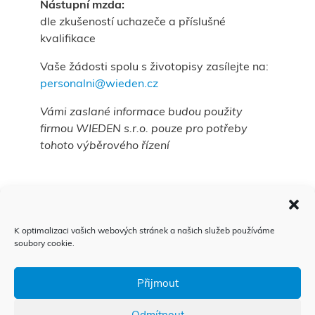
Nástupní mzda:
dle zkušeností uchazeče a příslušné
kvalifikace
Vaše žádosti spolu s životopisy zasílejte na:
personalni@wieden.cz
Vámi zaslané informace budou použity
firmou WIEDEN s.r.o. pouze pro potřeby
tohoto výběrového řízení
K optimalizaci vašich webových stránek a našich služeb používáme
soubory cookie.
Výroční zpráva
Etický kodex
Přijmout
Integrovaný systém managementu
Odmítnout