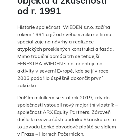
objektů a zkušenosti
od r. 1991
Historie společnosti WIEDEN s.r.o. začíná
rokem 1991 a již od svého vzniku se firma
specializuje na návrhy a realizace
atypických prosklených konstrukcí a fasád.
Mimo tradiční domácí trh se tehdejší
FENESTRA WIEDEN s.r.o. orientuje na
aktivity v severní Evropě, kde se jí v roce
2006 podařilo úspěšně dokončit první
zakázku.
Dalším milníkem se stal rok 2019, kdy do
společnosti vstoupil nový majoritní vlastník –
společnost ARX Equity Partners. Zároveň
došlo k akvizici části podniku Skanska a.s. a
to závodu Lehké obvodové pláště se sídlem
v Praze – Horních Počernicích.