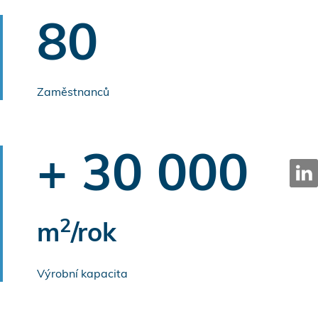
80
Zaměstnanců
+ 30 000
2
m
/rok
Výrobní kapacita