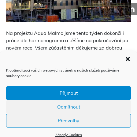
Na projektu Aqua Malmo jsme tento týden dokončili
práce dle harmonogramu a těšíme na pokračování po
novém roce. Všem zúčastěním děkujeme za dobrou
práci.
K optimalizaci vašich webových stránek a našich služeb používáme
soubory cookie.
Výroční zpráva
Etický kodex
Přijmout
Integrovaný systém managementu
Odmítnout
Whistleblowing – ochrana oznamovatelů
Zásady Cookies
Předvolby
© 2018 — 2026 Wieden
Zásady Cookies