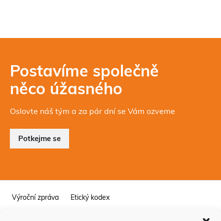
Postavíme společně
něco úžasného
Oslovte náš tým a za pár dní se Vám ozveme
Potkejme se
Výroční zpráva
Etický kodex
Integrovaný systém managementu