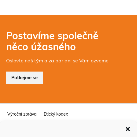
Postavíme společně
něco úžasného
Oslovte náš tým a za pár dní se Vám ozveme
Potkejme se
Výroční zpráva
Etický kodex
Integrovaný systém managementu
Whistleblowing – ochrana oznamovatelů
Zásady Cookies