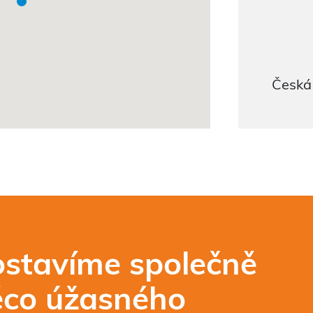
Česká
stavíme společně
ěco úžasného