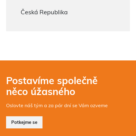
Česká Republika
Postavíme společně
něco úžasného
Oslovte náš tým a za pár dní se Vám ozveme
Potkejme se