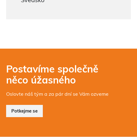
Postavíme společně
něco úžasného
Oslovte náš tým a za pár dní se Vám ozveme
Potkejme se